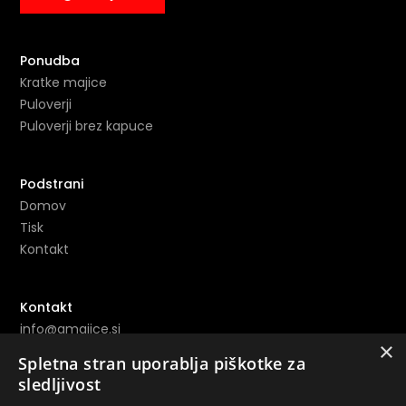
Ponudba
Kratke majice
Puloverji
Puloverji brez kapuce
Podstrani
Domov
Tisk
Kontakt
Kontakt
info@amajice.si
×
+386 69 691 153
Spletna stran uporablja piškotke za
sledljivost