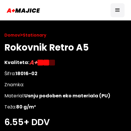
Domov
>
Stationary
Rokovnik Retro A5
A+
Kvaliteta:
Šifra:
18016-02
Znamka:
Material:
Usnju podoben eko materiala (PU)
Teža:
80 g/m²
6.55
+ DDV