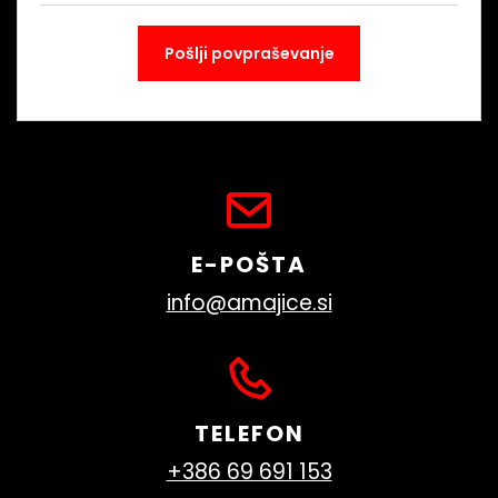
E-POŠTA
info@amajice.si
TELEFON
+386 69 691 153