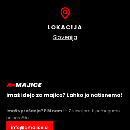
LOKACIJA
Slovenija
Imaš idejo za majico? Lahko jo natisnemo!
Imaš vprašanja? Piši nam!
– Z veseljem ti pomagamo
pri naročilu.
info@amajice.si