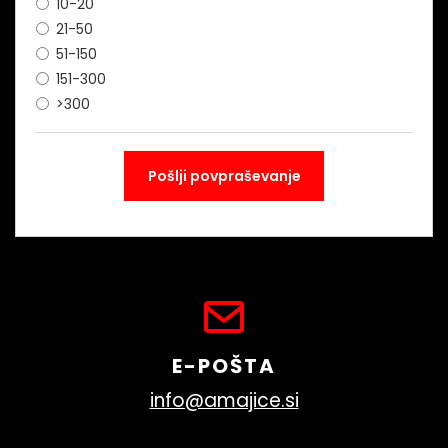
10-20
21-50
51-150
151-300
>300
E-POŠTA
info@amajice.si