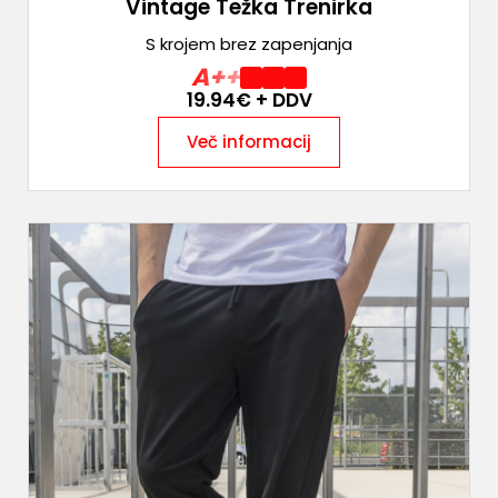
Vintage Težka Trenirka
S krojem brez zapenjanja
A++
19.94
€ + DDV
Več informacij