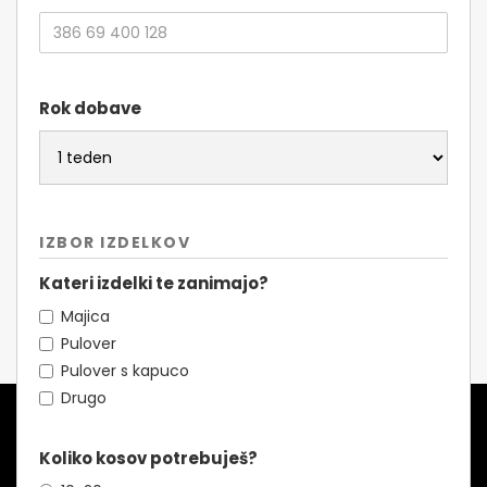
Rok dobave
IZBOR IZDELKOV
Kateri izdelki te zanimajo?
Majica
Pulover
Pulover s kapuco
Drugo
Koliko kosov potrebuješ?