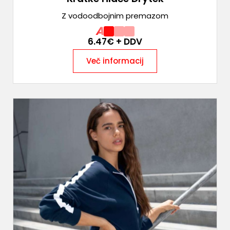
Z vodoodbojnim premazom
A
6.47
€ + DDV
Več informacij