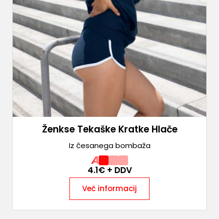
Ženkse Tekaške Kratke Hlače
Iz česanega bombaža
A
4.1
€ + DDV
Več informacij