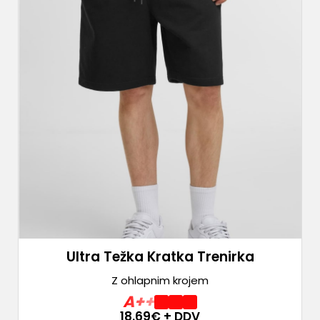
Ultra Težka Kratka Trenirka
Z ohlapnim krojem
A++
18.69
€ + DDV