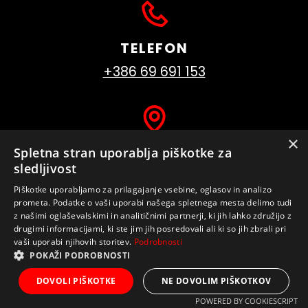
TELEFON
+386 69 691 153
×
LOKACIJA
Spletna stran uporablja piškotke za
sledljivost
Slovenija
Piškotke uporabljamo za prilagajanje vsebine, oglasov in analizo
prometa. Podatke o vaši uporabi našega spletnega mesta delimo tudi
z našimi oglaševalskimi in analitičnimi partnerji, ki jih lahko združijo z
drugimi informacijami, ki ste jim jih posredovali ali ki so jih zbrali pri
vaši uporabi njihovih storitev.
Podrobnosti
POKAŽI PODROBNOSTI
DOVOLI PIŠKOTKE
NE DOVOLIM PIŠKOTKOV
POWERED BY COOKIESCRIPT