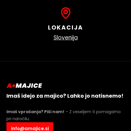
LOKACIJA
Slovenija
Imaš idejo za majico? Lahko jo natisnemo!
Imaš vprašanja? Piši nam!
– Z veseljem ti pomagamo
pri naročilu.
info@amajice.si