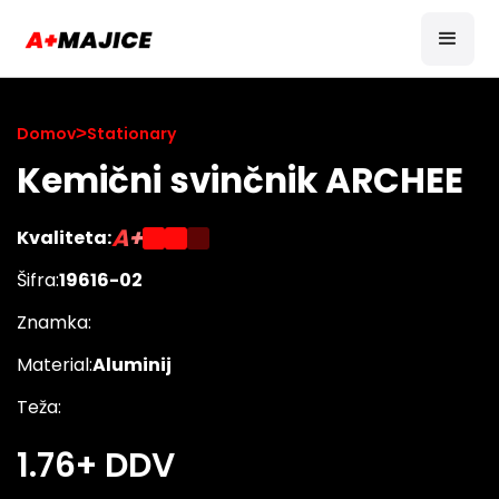
Domov
>
Stationary
Kemični svinčnik ARCHEE
A+
Kvaliteta:
Šifra:
19616-02
Znamka:
Material:
Aluminij
Teža:
1.76
+ DDV