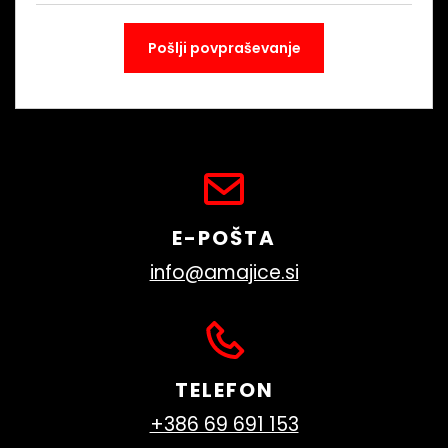
E-POŠTA
info@amajice.si
TELEFON
+386 69 691 153