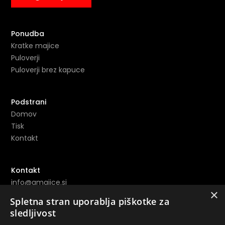
Ponudba
Kratke majice
Puloverji
Puloverji brez kapuce
Podstrani
Domov
Tisk
Kontakt
Kontakt
info@amajice.si
×
+386 69 691 153
Spletna stran uporablja piškotke za
sledljivost