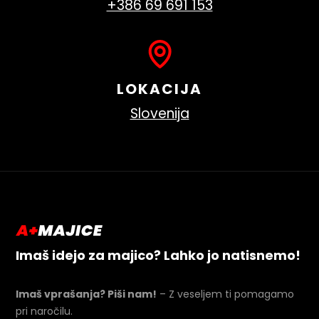
+386 69 691 153
LOKACIJA
Slovenija
Imaš idejo za majico? Lahko jo natisnemo!
Imaš vprašanja? Piši nam!
– Z veseljem ti pomagamo
pri naročilu.