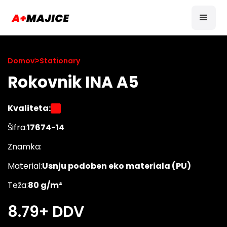
Domov
>
Stationary
Rokovnik INA A5
Kvaliteta:
Šifra:
17674-14
Znamka:
Material:
Usnju podoben eko materiala (PU)
Teža:
80 g/m²
8.79
+ DDV