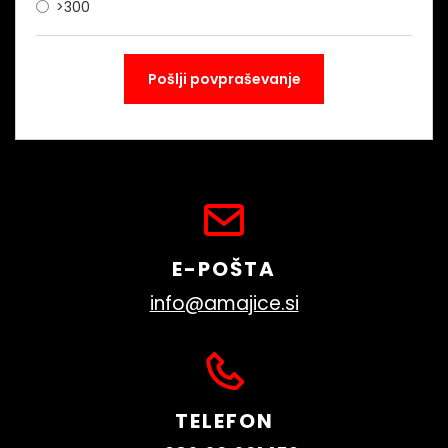
>300
E-POŠTA
info@amajice.si
TELEFON