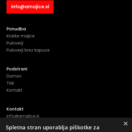
info@amajice.si
Ponudba
Kratke majice
Puloverji
Puloverji brez kapuce
Podstrani
Domov
Tisk
Kontakt
Kontakt
info@amajice.si
×
+386 69 691 153
Spletna stran uporablja piškotke za