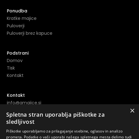
Ponudba
Kratke majice
Puloverji
Puloverji brez kapuce
Podstrani
Domov
Tisk
Kontakt
Kontakt
info@amajice.si
×
+386 69 691 153
Spletna stran uporablja piškotke za
sledljivost
Povezave
Piškotke uporabljamo za prilagajanje vsebine, oglasov in analizo
Instagram ->
prometa. Podatke o vaši uporabi našega spletnega mesta delimo tudi