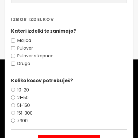
IZBOR IZDELKOV
Kateri izdelki te zanimajo?
Majica
Pulover
Pulover s kapuco
Drugo
Koliko kosov potrebuješ?
10-20
21-50
51-150
151-300
>300