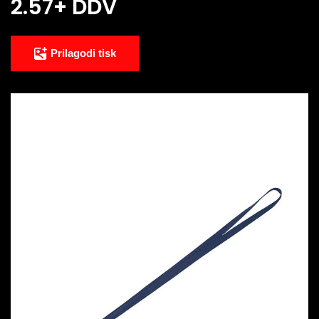
2.57
+ DDV
Prilagodi tisk