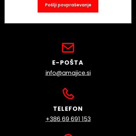
E-POŠTA
info@amajice.si
TELEFON
+386 69 691 153