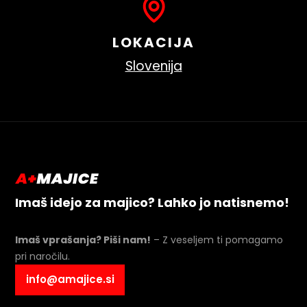
LOKACIJA
Slovenija
Imaš idejo za majico? Lahko jo natisnemo!
Imaš vprašanja? Piši nam!
– Z veseljem ti pomagamo
pri naročilu.
info@amajice.si