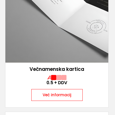
Večnamenska kartica
A
0.5
+ DDV
Več informacij