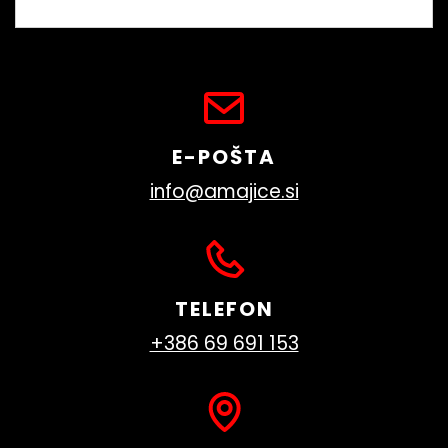
E-POŠTA
info@amajice.si
TELEFON
+386 69 691 153