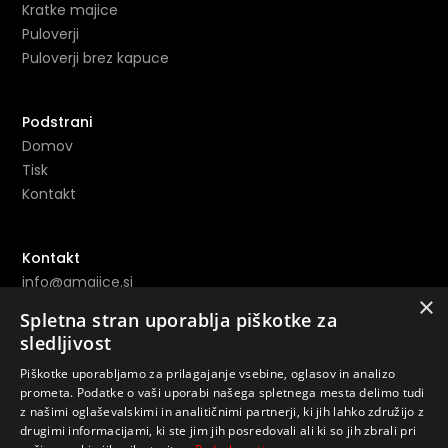
Kratke majice
Puloverji
Puloverji brez kapuce
Podstrani
Domov
Tisk
Kontakt
Kontakt
info@amajice.si
×
+386 69 691 153
Spletna stran uporablja piškotke za
sledljivost
Povezave
Piškotke uporabljamo za prilagajanje vsebine, oglasov in analizo
prometa. Podatke o vaši uporabi našega spletnega mesta delimo tudi
Instagram ->
z našimi oglaševalskimi in analitičnimi partnerji, ki jih lahko združijo z
Youtube ->
drugimi informacijami, ki ste jim jih posredovali ali ki so jih zbrali pri