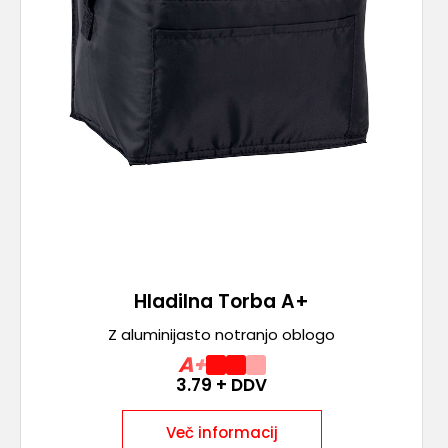
Hladilna Torba A+
Z aluminijasto notranjo oblogo
A+
3.79
+ DDV
Več informacij