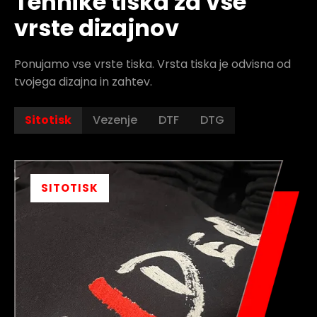
Tehnike tiska za vse
vrste dizajnov
Ponujamo vse vrste tiska. Vrsta tiska je odvisna od
tvojega dizajna in zahtev.
Sitotisk
Vezenje
DTF
DTG
SITOTISK