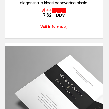
elegantna, a hkrati nenavadna pisala.
A++
7.62
+ DDV
Več informacij