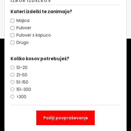
IZBOR IZDELKOV
Kateri izdelki te zanimajo?
Majica
Pulover
Pulover s kapuco
Drugo
Koliko kosov potrebuješ?
10-20
21-50
51-150
151-300
>300