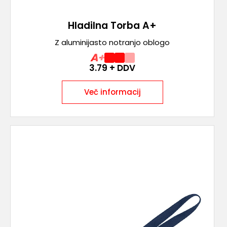
Hladilna Torba A+
Z aluminijasto notranjo oblogo
A+
3.79
+ DDV
Več informacij