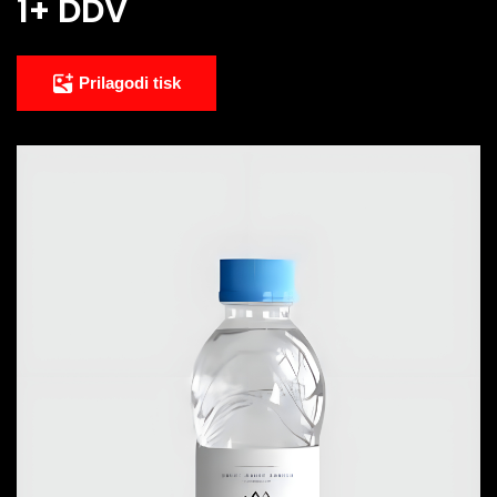
1
+ DDV
Prilagodi tisk