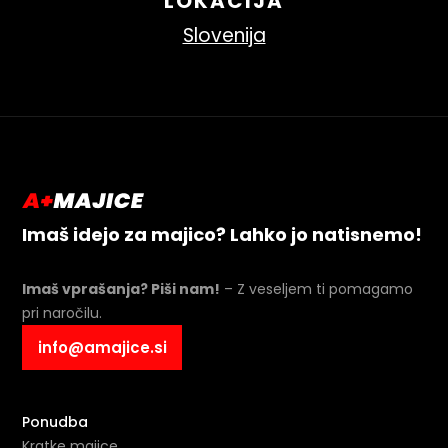
LOKACIJA
Slovenija
Imaš idejo za majico? Lahko jo natisnemo!
Imaš vprašanja? Piši nam!
– Z veseljem ti pomagamo
pri naročilu.
info@amajice.si
Ponudba
Kratke majice