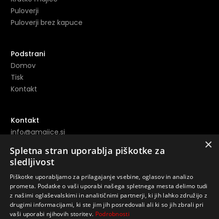
Puloverji
Puloverji brez kapuce
Podstrani
Domov
Tisk
Kontakt
Kontakt
info@amajice.si
×
+386 69 691 153
Spletna stran uporablja piškotke za
sledljivost
Povezave
Piškotke uporabljamo za prilagajanje vsebine, oglasov in analizo
prometa. Podatke o vaši uporabi našega spletnega mesta delimo tudi
Instagram ->
z našimi oglaševalskimi in analitičnimi partnerji, ki jih lahko združijo z
Youtube ->
drugimi informacijami, ki ste jim jih posredovali ali ki so jih zbrali pri
vaši uporabi njihovih storitev.
Podrobnosti