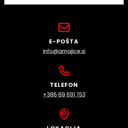
E-POŠTA
info@amajice.si
TELEFON
+386 69 691 153