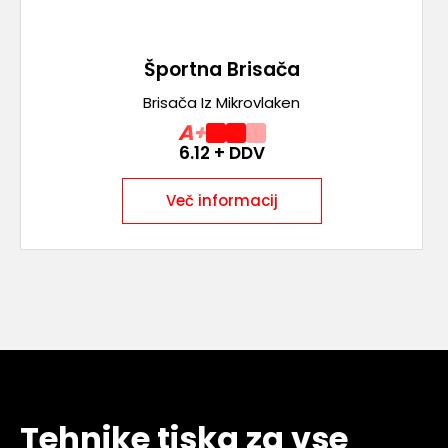
Športna Brisača
Brisača Iz Mikrovlaken
A+
6.12
+ DDV
Več informacij
Tehnike tiska za vse