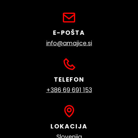
E-POŠTA
info@amajice.si
TELEFON
+386 69 691 153
LOKACIJA
Slovenija