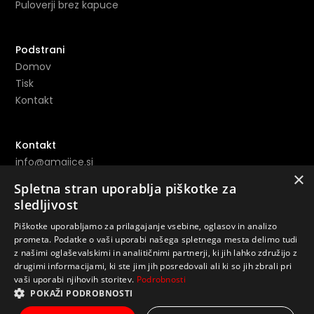
Puloverji brez kapuce
Podstrani
Domov
Tisk
Kontakt
Kontakt
info@amajice.si
×
+386 69 691 153
Spletna stran uporablja piškotke za
sledljivost
Povezave
Piškotke uporabljamo za prilagajanje vsebine, oglasov in analizo
Instagram ->
prometa. Podatke o vaši uporabi našega spletnega mesta delimo tudi
z našimi oglaševalskimi in analitičnimi partnerji, ki jih lahko združijo z
Youtube ->
drugimi informacijami, ki ste jim jih posredovali ali ki so jih zbrali pri
vaši uporabi njihovih storitev.
Podrobnosti
POKAŽI PODROBNOSTI