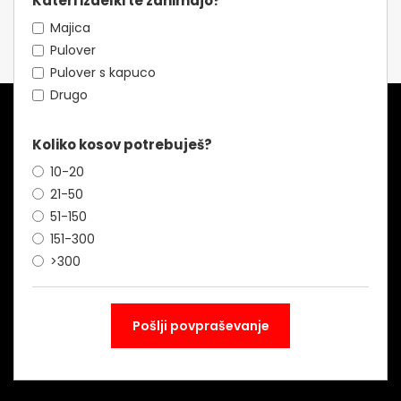
Kateri izdelki te zanimajo?
Majica
Pulover
Pulover s kapuco
Drugo
Koliko kosov potrebuješ?
10-20
21-50
51-150
151-300
>300