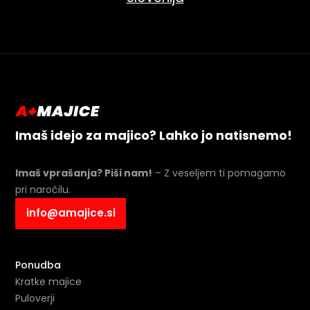
Imaš idejo za majico? Lahko jo natisnemo!
Imaš vprašanja? Piši nam!
– Z veseljem ti pomagamo
pri naročilu.
info@amajice.si
Ponudba
Kratke majice
Puloverji