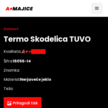
>
Domov
Termo Skodelica TUVO
A++
Kvaliteta:
Šifra:
16056-14
Znamka:
Material:
Nerjaveče jeklo
Teža:
Prilagodi tisk