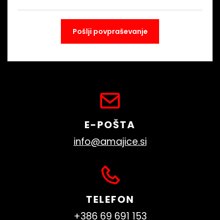
E-POŠTA
info@amajice.si
TELEFON
+386 69 691 153