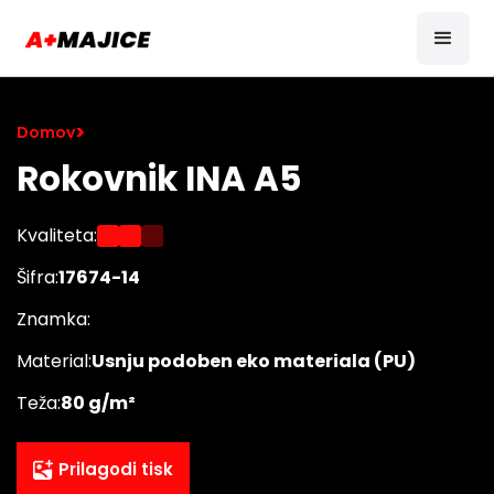
>
Domov
Rokovnik INA A5
Kvaliteta:
Šifra:
17674-14
Znamka:
Material:
Usnju podoben eko materiala (PU)
Teža:
80 g/m²
Prilagodi tisk