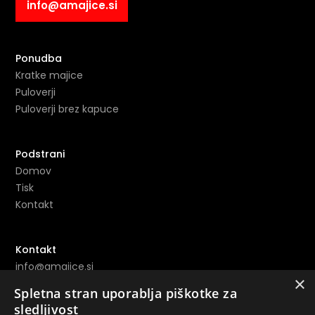
info@amajice.si
Ponudba
Kratke majice
Puloverji
Puloverji brez kapuce
Podstrani
Domov
Tisk
Kontakt
Kontakt
info@amajice.si
×
+386 69 691 153
Spletna stran uporablja piškotke za
sledljivost