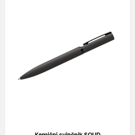
Kemični svinčnik SOLID