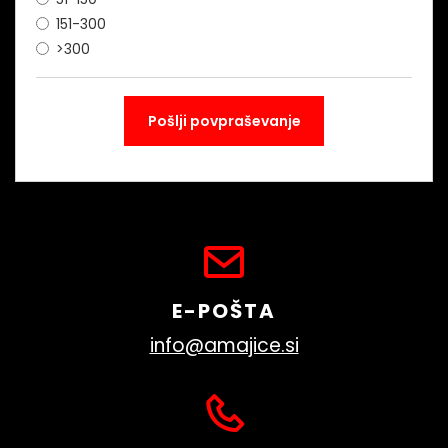
151-300
>300
E-POŠTA
info@amajice.si