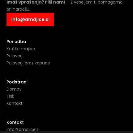
Imaš vprašanja? Piši nam!
– Z veseljem ti pomagamo
pri naročilu.
info@amajice.si
Ponudba
Kratke majice
Puloverji
Puloverji brez kapuce
Podstrani
Domov
Tisk
Kontakt
Kontakt
info@amajice.si