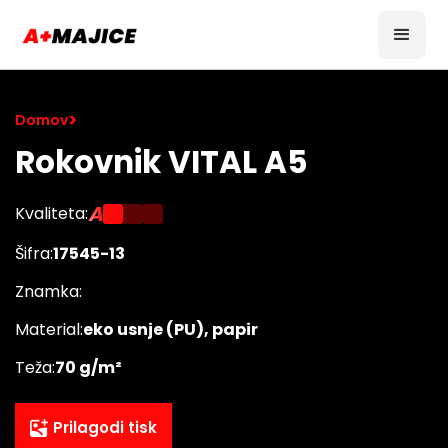
>
Domov
Rokovnik VITAL A5
A
Kvaliteta:
Šifra:
17545-13
Znamka:
Material:
eko usnje (PU), papir
Teža:
70 g/m²
Prilagodi tisk