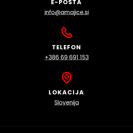
E-POŠTA
info@amajice.si
TELEFON
+386 69 691 153
LOKACIJA
Slovenija