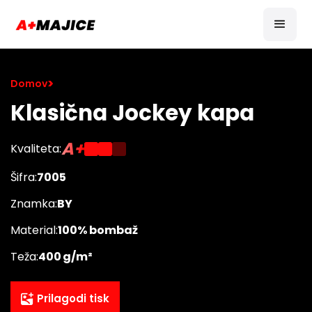
>
Domov
Klasična Jockey kapa
A+
Kvaliteta:
Šifra:
7005
Znamka:
BY
Material:
100% bombaž
Teža:
400 g/m²
Prilagodi tisk