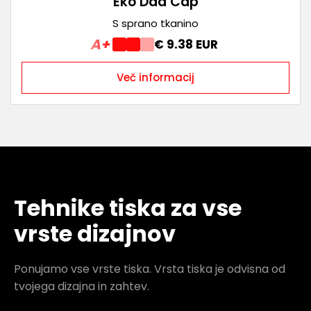
Eko Dad Cap
S sprano tkanino
A+
€ 9.38 EUR
Več informacij
Tehnike tiska za vse
vrste dizajnov
Ponujamo vse vrste tiska. Vrsta tiska je odvisna od
tvojega dizajna in zahtev.