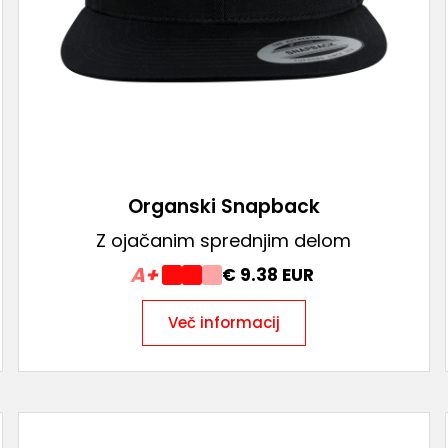
Organski Snapback
Z ojačanim sprednjim delom
A+
€ 9.38 EUR
Več informacij