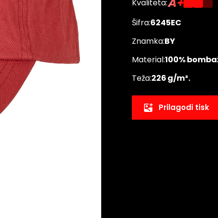
A+
Kvaliteta:
Šifra:
6245EC
Znamka:
BY
Material:
100% bomba
Teža:
226 g/m².
Prilagodi tisk