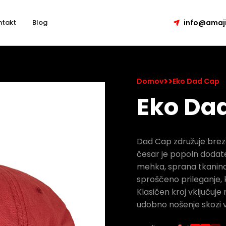
ntakt
Blog
info@amaji
>
>
Domov
Eko Dad Cap
Eko Da
Dad Cap združuje brezč
česar je popoln dodate
mehka, sprana tkanina 
sproščeno prileganje, k
Klasičen kroj vključuje
udobno nošenje skozi v