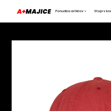
Ponudba artiklov
Stopi v ko