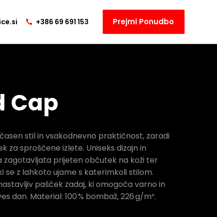
Prejmi Ponudbo
ce.si
+386 69 691 153
d Cap
asen stil in vsakodnevno praktičnost, zaradi
k za sproščene izlete. Uniseks dizajn in
zagotavljata prijeten občutek na koži ter
i se z lahkoto ujame s katerimkoli stilom.
 nastavljiv pašček zadaj, ki omogoča varno in
es dan. Material: 100 % bombaž, 226 g/m².