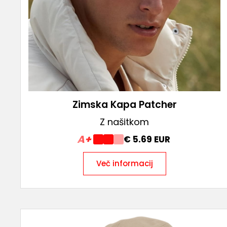
Zimska Kapa Patcher
Z našitkom
A+
€ 5.69 EUR
Več informacij