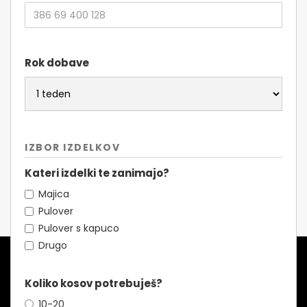
Rok dobave
IZBOR IZDELKOV
Kateri izdelki te zanimajo?
Majica
Pulover
Pulover s kapuco
Drugo
Koliko kosov potrebuješ?
10-20