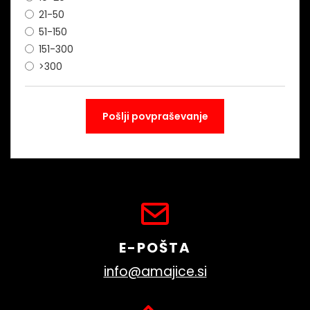
21-50
51-150
151-300
>300
E-POŠTA
info@amajice.si