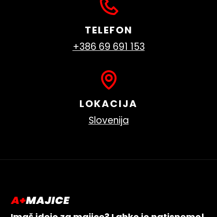
TELEFON
+386 69 691 153
LOKACIJA
Slovenija
Imaš idejo za majico? Lahko jo natisnemo!