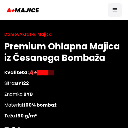
Domov
>
Kratka Majica
Premium Ohlapna Majica
iz Česanega Bombaža
A+
Kvaliteta:
Šifra:
BY122
Znamka:
BYB
Material:
100% bombaž
Teža:
190 g/m²