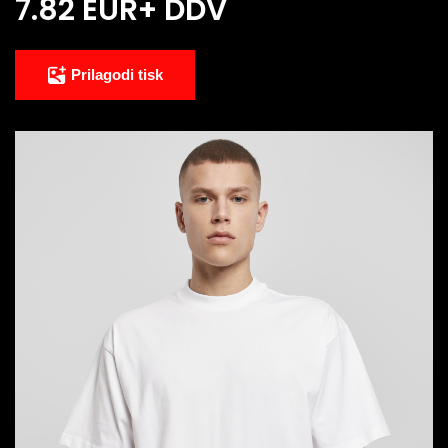
7.82 EUR
+ DDV
Prilagodi tisk