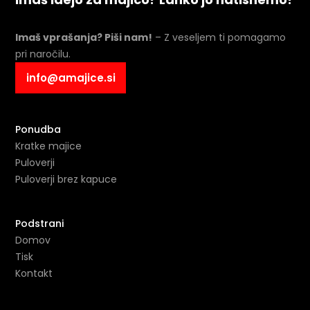
Imaš vprašanja? Piši nam!
– Z veseljem ti pomagamo
pri naročilu.
info@amajice.si
Ponudba
Kratke majice
Puloverji
Puloverji brez kapuce
Podstrani
Domov
Tisk
Kontakt