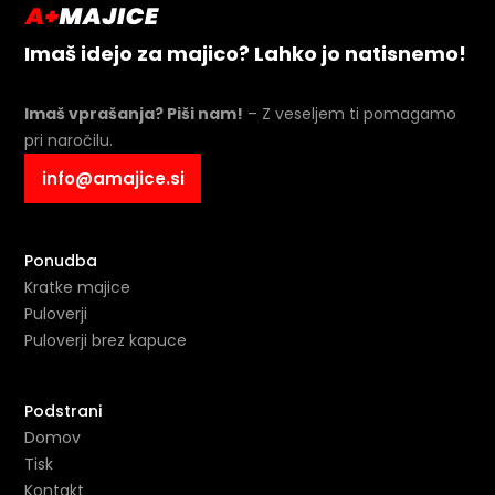
Imaš idejo za majico? Lahko jo natisnemo!
Imaš vprašanja? Piši nam!
– Z veseljem ti pomagamo
pri naročilu.
info@amajice.si
Ponudba
Kratke majice
Puloverji
Puloverji brez kapuce
Podstrani
Domov
Tisk
Kontakt