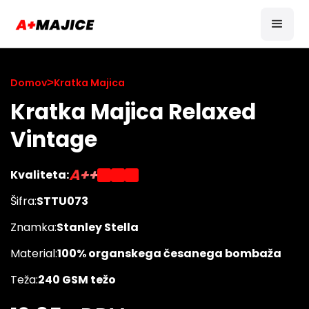
Domov
>
Kratka Majica
Kratka Majica Relaxed
Vintage
A++
Kvaliteta:
Šifra:
STTU073
Znamka:
Stanley Stella
Material:
100% organskega česanega bombaža
Teža:
240 GSM težo