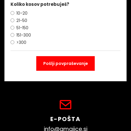
Koliko kosov potrebuješ?
10-20
21-50
51-150
151-300
>300
E-POŠTA
info@amajice.si