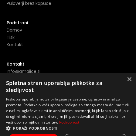
Puloverji brez kapuce
Podstrani
Domov
Tisk
Kontakt
Kontakt
info@amajice.si
×
+386 69 691 153
Spletna stran uporablja piškotke za
sledljivost
Povezave
Piškotke uporabljamo za prilagajanje vsebine, oglasov in analizo
prometa. Podatke o vaši uporabi našega spletnega mesta delimo tudi
Instagram ->
z našimi oglaševalskimi in analitičnimi partnerji, ki jih lahko združijo z
Youtube ->
drugimi informacijami, ki ste jim jih posredovali ali ki so jih zbrali pri
vaši uporabi njihovih storitev.
Podrobnosti
POKAŽI PODROBNOSTI