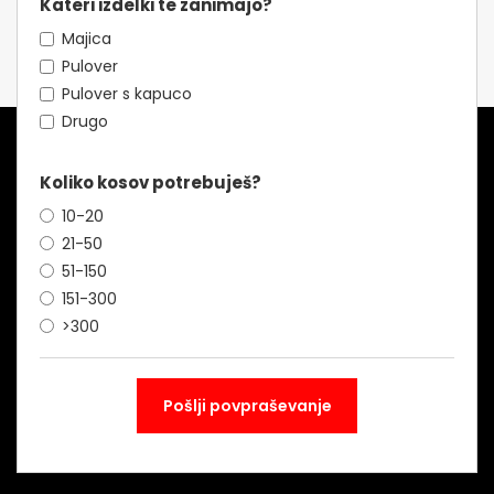
Kateri izdelki te zanimajo?
Majica
Pulover
Pulover s kapuco
Drugo
Koliko kosov potrebuješ?
10-20
21-50
51-150
151-300
>300