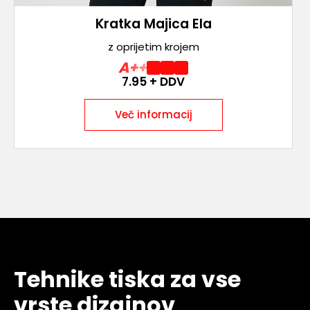
Kratka Majica Ela
z oprijetim krojem
A++
7.95
+ DDV
Več informacij
Tehnike tiska za vse
vrste dizajnov