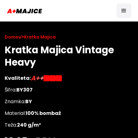
Domov
>
Kratka Majica
Kratka Majica Vintage
Heavy
A++
Kvaliteta:
Šifra:
BY307
Znamka:
BY
Material:
100% bombaž
Teža:
240 g/m²