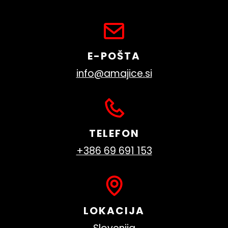
E-POŠTA
info@amajice.si
TELEFON
+386 69 691 153
LOKACIJA