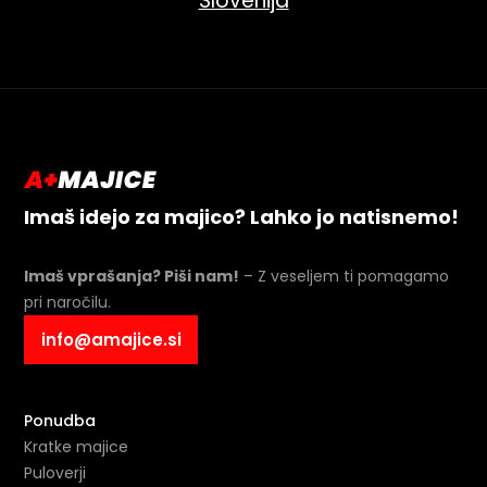
Slovenija
Imaš idejo za majico? Lahko jo natisnemo!
Imaš vprašanja? Piši nam!
– Z veseljem ti pomagamo
pri naročilu.
info@amajice.si
Ponudba
Kratke majice
Puloverji