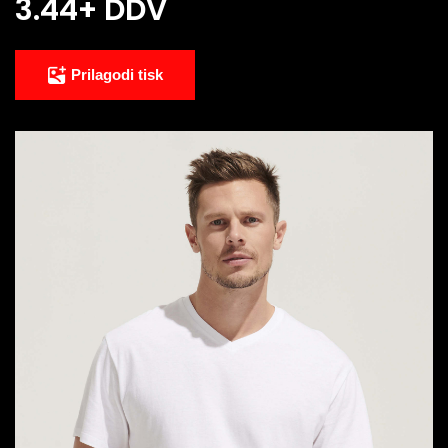
3.44
+ DDV
Prilagodi tisk