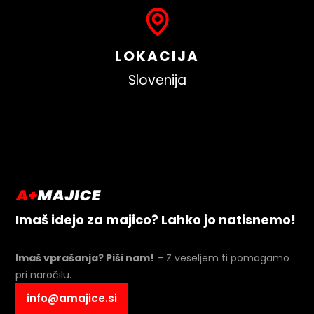
LOKACIJA
Slovenija
Imaš idejo za majico? Lahko jo natisnemo!
Imaš vprašanja? Piši nam!
– Z veseljem ti pomagamo
pri naročilu.
info@amajice.si