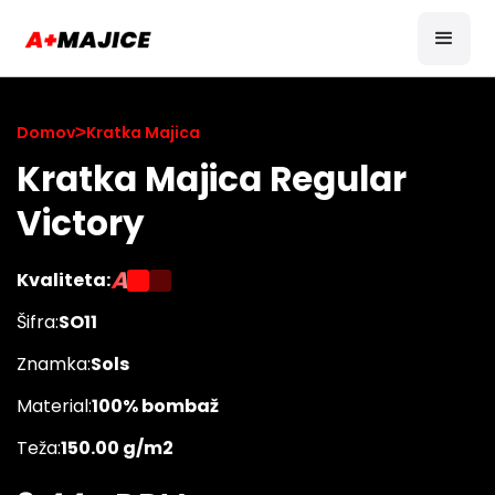
Domov
>
Kratka Majica
Kratka Majica Regular
Victory
A
Kvaliteta:
Šifra:
SO11
Znamka:
Sols
Material:
100% bombaž
Teža:
150.00 g/m2