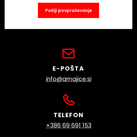
E-POŠTA
info@amajice.si
TELEFON
+386 69 691 153