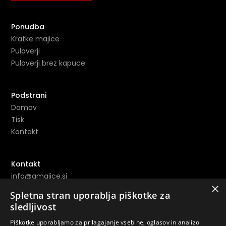
Ponudba
Kratke majice
Puloverji
Puloverji brez kapuce
Podstrani
Domov
Tisk
Kontakt
Kontakt
info@amajice.si
×
+386 69 691 153
Spletna stran uporablja piškotke za
sledljivost
Povezave
Piškotke uporabljamo za prilagajanje vsebine, oglasov in analizo