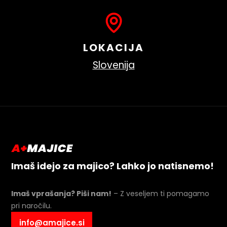
LOKACIJA
Slovenija
Imaš idejo za majico? Lahko jo natisnemo!
Imaš vprašanja? Piši nam!
– Z veseljem ti pomagamo
pri naročilu.
info@amajice.si