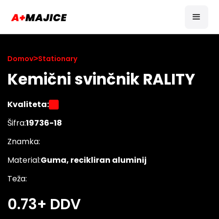
Domov
>
Stationary
Kemični svinčnik RALITY
Kvaliteta:
Šifra:
19736-18
Znamka:
Material:
Guma, recikliran aluminij
Teža:
0.73
+ DDV