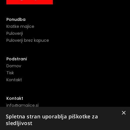
Ponudba
Kratke majice
Puloverji
Puloverji brez kapuce
Podstrani
Domov
Tisk
Kontakt
Kontakt
info@amajice.si
×
+386 69 691 153
Spletna stran uporablja piškotke za
sledljivost