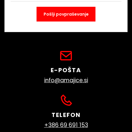
E-POŠTA
info@amajice.si
TELEFON
+386 69 691 153