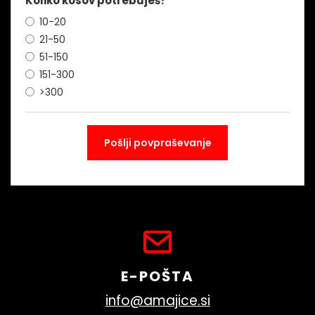
Koliko kosov potrebuješ?
10-20
21-50
51-150
151-300
>300
E-POŠTA
info@amajice.si