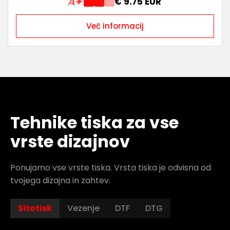
A+
€ 9.75 EUR
Več informacij
Tehnike tiska za vse
vrste dizajnov
Ponujamo vse vrste tiska. Vrsta tiska je odvisna od
tvojega dizajna in zahtev.
Sitotisk
Vezenje
DTF
DTG