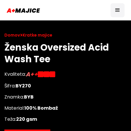
>
Domov
Kratke majice
Ženska Oversized Acid
Wash Tee
A++
Kvaliteta:
Šifra:
BY270
Znamka:
BYB
Material:
100% Bombaž
Teža:
220 gsm