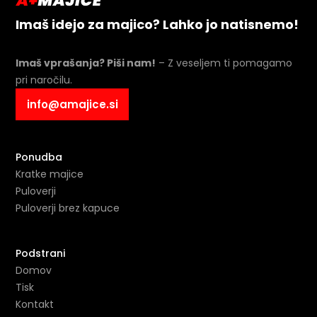
Imaš idejo za majico? Lahko jo natisnemo!
Imaš vprašanja? Piši nam!
– Z veseljem ti pomagamo
pri naročilu.
info@amajice.si
Ponudba
Kratke majice
Puloverji
Puloverji brez kapuce
Podstrani
Domov
Tisk
Kontakt