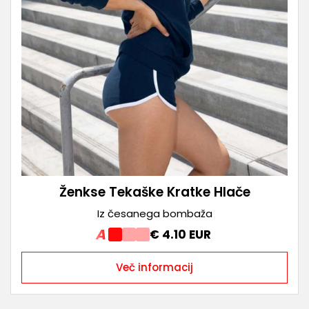
Ženkse Tekaške Kratke Hlače
Iz česanega bombaža
A
€ 4.10 EUR
Več informacij