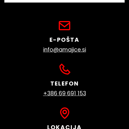
E-POŠTA
info@amajice.si
TELEFON
+386 69 691 153
LOKACIJA