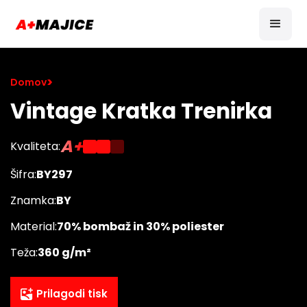
>
Domov
Vintage Kratka Trenirka
A+
Kvaliteta:
Šifra:
BY297
Znamka:
BY
Material:
70% bombaž in 30% poliester
Teža:
360 g/m²
Prilagodi tisk