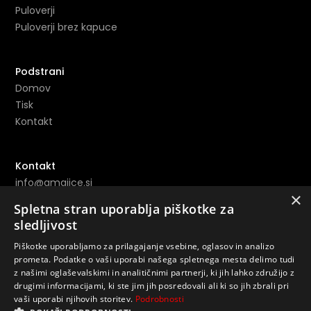
Puloverji
Puloverji brez kapuce
Podstrani
Domov
Tisk
Kontakt
Kontakt
info@amajice.si
×
+386 69 691 153
Spletna stran uporablja piškotke za
sledljivost
Povezave
Piškotke uporabljamo za prilagajanje vsebine, oglasov in analizo
Instagram ->
prometa. Podatke o vaši uporabi našega spletnega mesta delimo tudi
z našimi oglaševalskimi in analitičnimi partnerji, ki jih lahko združijo z
Youtube ->
drugimi informacijami, ki ste jim jih posredovali ali ki so jih zbrali pri
vaši uporabi njihovih storitev.
Podrobnosti