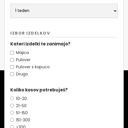
IZBOR IZDELKOV
Kateri izdelki te zanimajo?
Majica
Pulover
Pulover s kapuco
Drugo
Koliko kosov potrebuješ?
10-20
21-50
51-150
151-300
>300