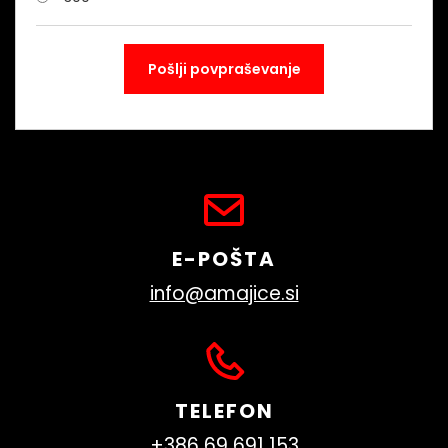
E-POŠTA
info@amajice.si
TELEFON
+386 69 691 153