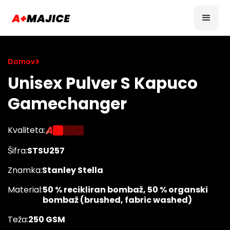
>
Domov
Unisex Pulver S Kapuco
Gamechanger
A
Kvaliteta:
Šifra:
STSU257
Znamka:
Stanley Stella
Material:
50 % recikliran bombaž, 50 % organski
bombaž (brushed, fabric washed)
Teža:
250 GSM