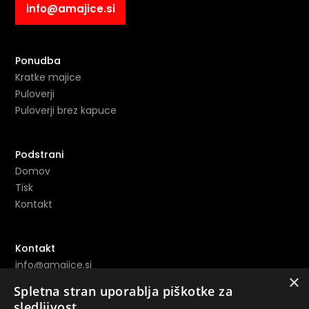
info@amajice.si
Ponudba
Kratke majice
Puloverji
Puloverji brez kapuce
Podstrani
Domov
Tisk
Kontakt
Kontakt
info@amajice.si
×
+386 69 691 153
Spletna stran uporablja piškotke za
sledljivost