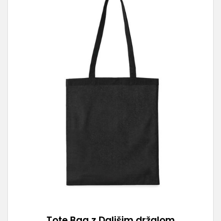
Tote Bag z Daljšim držalom