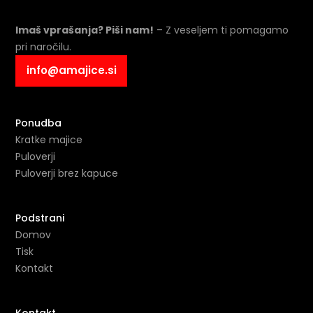
Imaš vprašanja? Piši nam!
– Z veseljem ti pomagamo
pri naročilu.
info@amajice.si
Ponudba
Kratke majice
Puloverji
Puloverji brez kapuce
Podstrani
Domov
Tisk
Kontakt
Kontakt