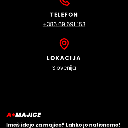
TELEFON
+386 69 691 153
LOKACIJA
Slovenija
Imaš idejo za majico? Lahko jo natisnemo!