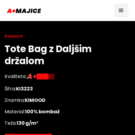
>
Domov
Tote Bag z Daljšim
držalom
A+
Kvaliteta:
Šifra:
KI3223
Znamka:
KIMOOD
Material:
100% bombaž
Teža:
130 g/m²