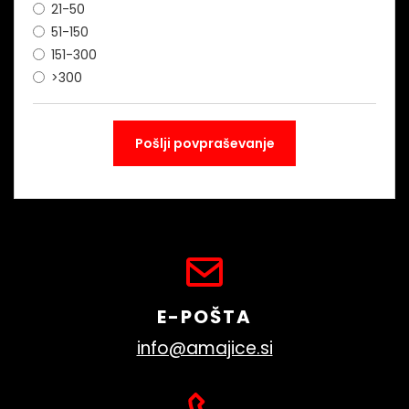
21-50
51-150
151-300
>300
E-POŠTA
info@amajice.si