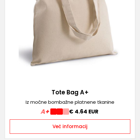
Tote Bag A+
Iz močne bombažne platnene tkanine
A+
€ 4.64 EUR
Več informacij