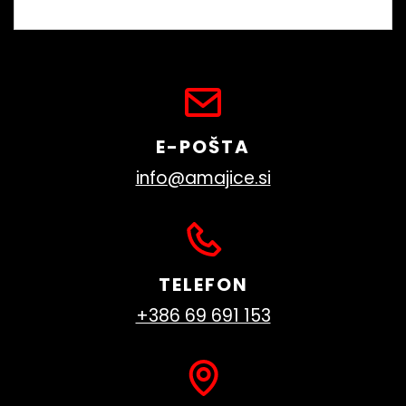
E-POŠTA
info@amajice.si
TELEFON
+386 69 691 153