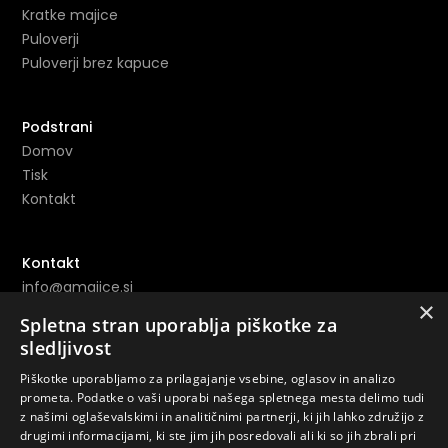
Kratke majice
Puloverji
Puloverji brez kapuce
Podstrani
Domov
Tisk
Kontakt
Kontakt
info@amajice.si
×
+386 69 691 153
Spletna stran uporablja piškotke za
sledljivost
Povezave
Piškotke uporabljamo za prilagajanje vsebine, oglasov in analizo
prometa. Podatke o vaši uporabi našega spletnega mesta delimo tudi
Instagram ->
z našimi oglaševalskimi in analitičnimi partnerji, ki jih lahko združijo z
Youtube ->
drugimi informacijami, ki ste jim jih posredovali ali ki so jih zbrali pri