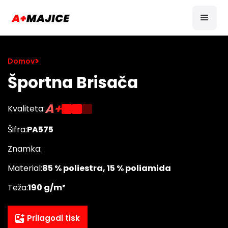
>
Domov
Športna Brisača
A+
Kvaliteta:
Šifra:
PA575
Znamka:
Material:
85 % poliestra, 15 % poliamida
Teža:
190 g/m²
Prilagodi tisk