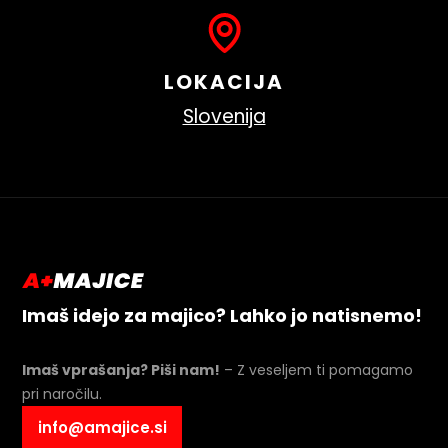
LOKACIJA
Slovenija
Imaš idejo za majico? Lahko jo natisnemo!
Imaš vprašanja? Piši nam!
– Z veseljem ti pomagamo
pri naročilu.
info@amajice.si