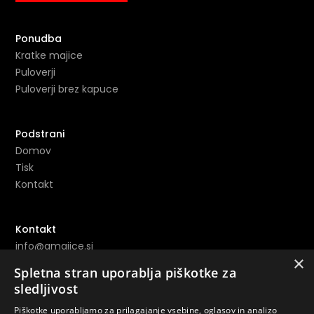
Ponudba
Kratke majice
Puloverji
Puloverji brez kapuce
Podstrani
Domov
Tisk
Kontakt
Kontakt
info@amajice.si
×
+386 69 691 153
Spletna stran uporablja piškotke za
sledljivost
Povezave
Piškotke uporabljamo za prilagajanje vsebine, oglasov in analizo