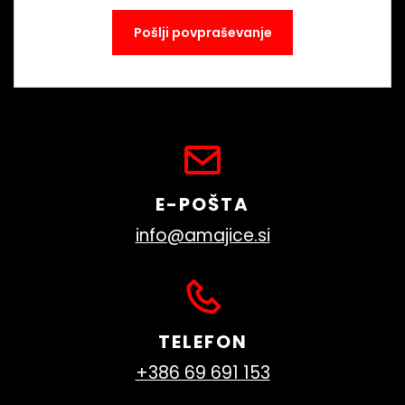
E-POŠTA
info@amajice.si
TELEFON
+386 69 691 153