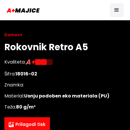
>
Domov
Rokovnik Retro A5
A+
Kvaliteta:
Šifra:
18016-02
Znamka:
Material:
Usnju podoben eko materiala (PU)
Teža:
80 g/m²
Prilagodi tisk