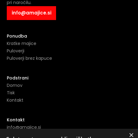
pri naročilu.
info@amajice.si
Ponudba
Kratke majice
Puloverji
Puloverji brez kapuce
Podstrani
Domov
Tisk
Kontakt
Kontakt
info@amajice.si
×
+386 69 691 153