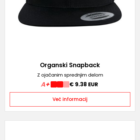
Organski Snapback
Z ojačanim sprednjim delom
A+
€ 9.38 EUR
Več informacij