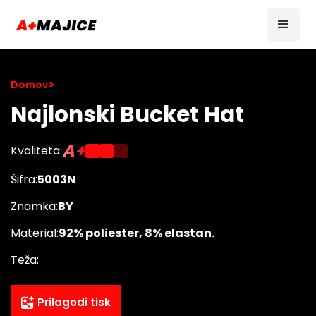
>
Domov
Najlonski Bucket Hat
A+
Kvaliteta:
Šifra:
5003N
Znamka:
BY
Material:
92% poliester, 8% elastan.
Teža:
Prilagodi tisk