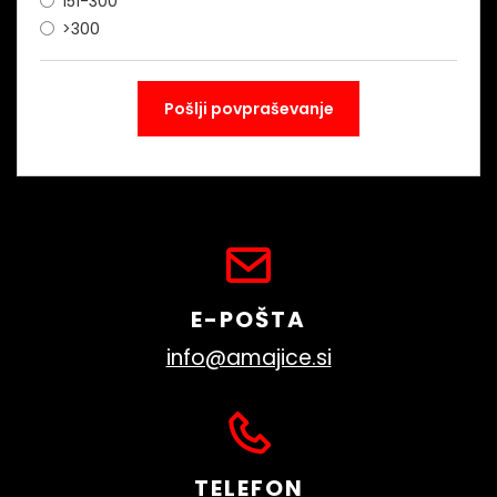
151-300
>300
E-POŠTA
info@amajice.si
TELEFON