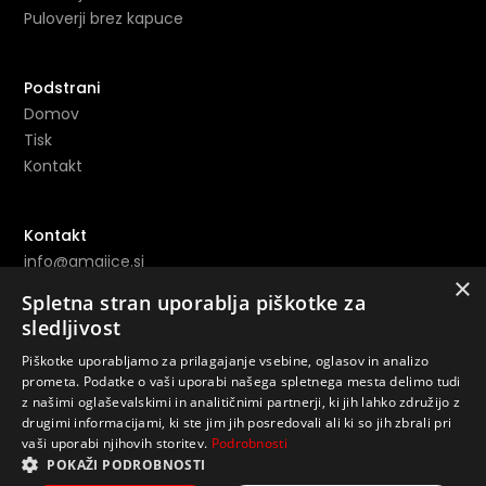
Puloverji brez kapuce
Podstrani
Domov
Tisk
Kontakt
Kontakt
info@amajice.si
×
+386 69 691 153
Spletna stran uporablja piškotke za
sledljivost
Povezave
Piškotke uporabljamo za prilagajanje vsebine, oglasov in analizo
Instagram ->
prometa. Podatke o vaši uporabi našega spletnega mesta delimo tudi
z našimi oglaševalskimi in analitičnimi partnerji, ki jih lahko združijo z
Youtube ->
drugimi informacijami, ki ste jim jih posredovali ali ki so jih zbrali pri
vaši uporabi njihovih storitev.
Podrobnosti
POKAŽI PODROBNOSTI