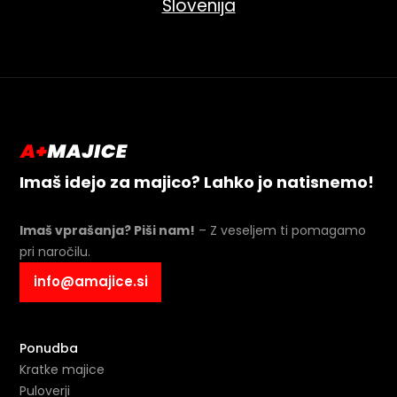
Slovenija
Imaš idejo za majico? Lahko jo natisnemo!
Imaš vprašanja? Piši nam!
– Z veseljem ti pomagamo
pri naročilu.
info@amajice.si
Ponudba
Kratke majice
Puloverji