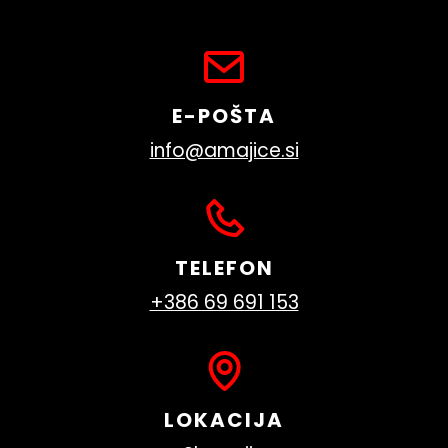
E-POŠTA
info@amajice.si
TELEFON
+386 69 691 153
LOKACIJA