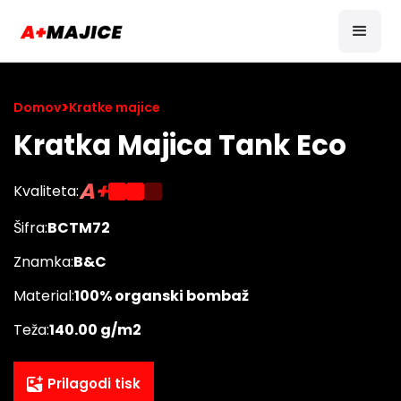
>
Domov
Kratke majice
Kratka Majica Tank Eco
A+
Kvaliteta:
Šifra:
BCTM72
Znamka:
B&C
Material:
100% organski bombaž
Teža:
140.00 g/m2
Prilagodi tisk