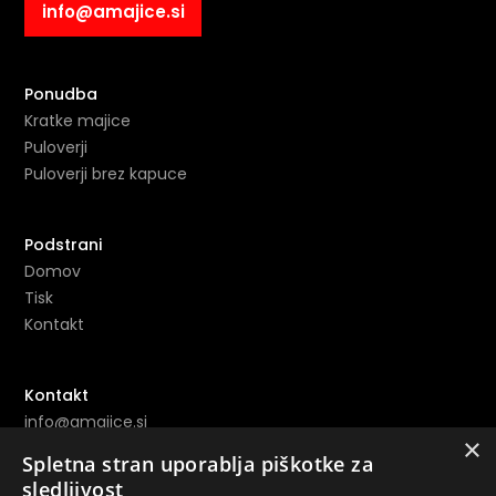
info@amajice.si
Ponudba
Kratke majice
Puloverji
Puloverji brez kapuce
Podstrani
Domov
Tisk
Kontakt
Kontakt
info@amajice.si
×
+386 69 691 153
Spletna stran uporablja piškotke za
sledljivost