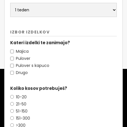
IZBOR IZDELKOV
Kateri izdelki te zanimajo?
Majica
Pulover
Pulover s kapuco
Drugo
Koliko kosov potrebuješ?
10-20
21-50
51-150
151-300
>300