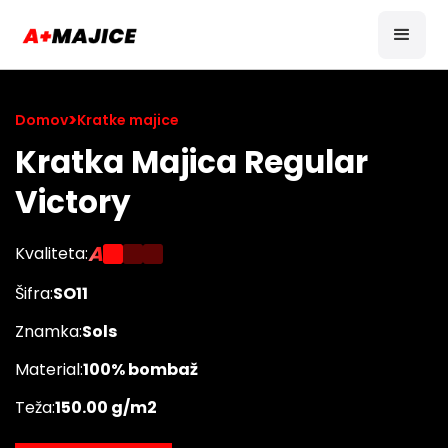
>
Domov
Kratke majice
Kratka Majica Regular
Victory
A
Kvaliteta:
Šifra:
SO11
Znamka:
Sols
Material:
100% bombaž
Teža:
150.00 g/m2