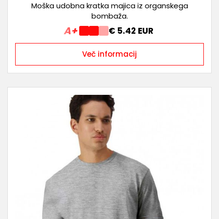
Moška udobna kratka majica iz organskega
bombaža.
A+
€ 5.42 EUR
Več informacij