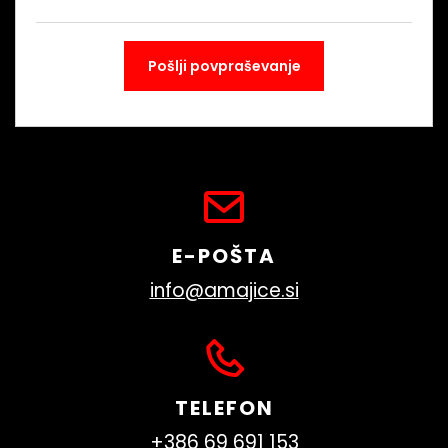
E-POŠTA
info@amajice.si
TELEFON
+386 69 691 153