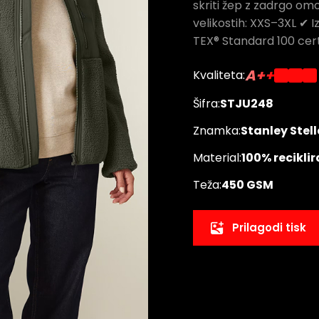
skriti žep z zadrgo om
velikostih: XXS–3XL ✔ 
TEX® Standard 100 ce
A++
Kvaliteta:
Šifra:
STJU248
Znamka:
Stanley Stell
Material:
100% reciklir
Teža:
450 GSM
Prilagodi tisk