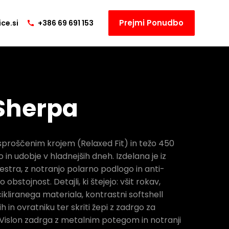
Prejmi Ponudbo
ce.si
+386 69 691 153
Sherpa
sproščenim krojem (Relaxed Fit) in težo 450
in udobje v hladnejših dneh. Izdelana je iz
estra, z notranjo polarno podlogo in anti-
 obstojnost. Detajli, ki štejejo: všit rokav,
ecikliranega materiala, kontrastni softshell
h in ovratniku ter skriti žepi z zadrgo za
 Vislon zadrga z metalnim potegom in notranji