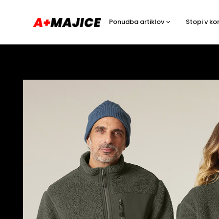
Ponudba artiklov
Stopi v ko