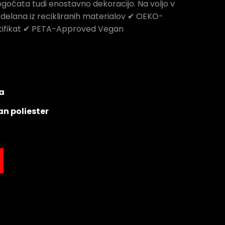
ogočata tudi enostavno dekoracijo. Na voljo v
Izdelana iz recikliranih materialov ✔ OEKO-
rtifikat ✔ PETA-Approved Vegan
a
an poliester