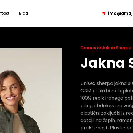
ntakt
Blog
info@amaji
>
>
Domov
Jakna Sherpa
Jakna 
Unisex sherpa jakna s 
GSM poskrbi za toploto 
100% recikliranega poli
piling obdelavo za večjo
elastični zaključki iz r
detajli na žepih, rameni
praktičnost. Plastična