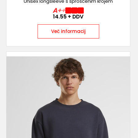
Unisex longsleeve s sproščenim krojem
A++
14.55
+ DDV
Več informacij