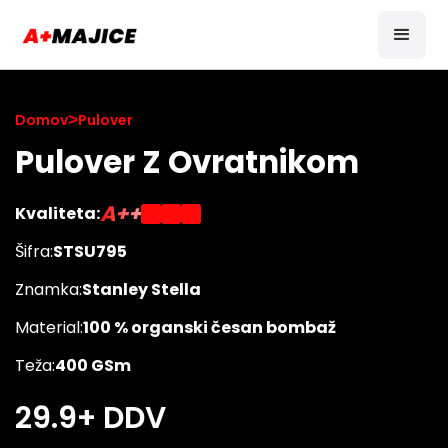
Domov
>
Pulover
Pulover Z Ovratnikom
A++
Kvaliteta:
Šifra:
STSU795
Znamka:
Stanley Stella
Material:
100 % organski česan bombaž
Teža:
400 GSm
29.9
+ DDV