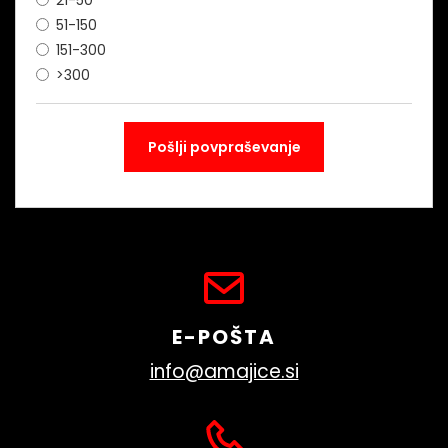
21-50
51-150
151-300
>300
E-POŠTA
info@amajice.si