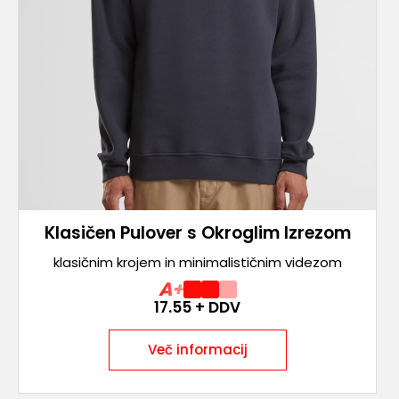
Klasičen Pulover s Okroglim Izrezom
klasičnim krojem in minimalističnim videzom
A+
17.55
+ DDV
Več informacij