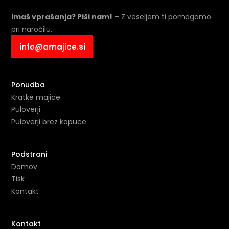
Imaš vprašanja? Piši nam!
– Z veseljem ti pomagamo
pri naročilu.
info@amajice.si
Ponudba
Kratke majice
Puloverji
Puloverji brez kapuce
Podstrani
Domov
Tisk
Kontakt
Kontakt