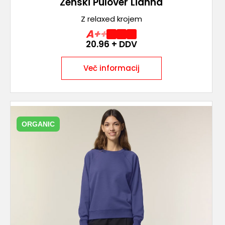
Ženski Pulover Lianna
Z relaxed krojem
A++
20.96
+ DDV
Več informacij
ORGANIC