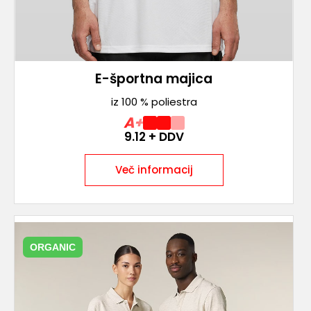
E-športna majica
iz 100 % poliestra
A+
9.12
+ DDV
Več informacij
ORGANIC