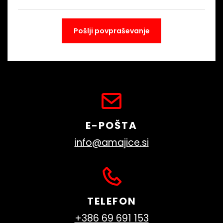
E-POŠTA
info@amajice.si
TELEFON
+386 69 691 153