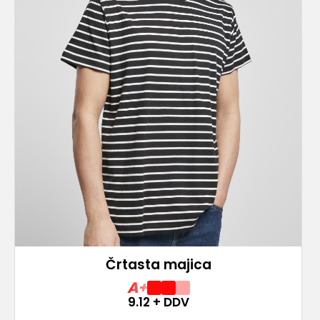
Črtasta majica
A+
9.12
+ DDV