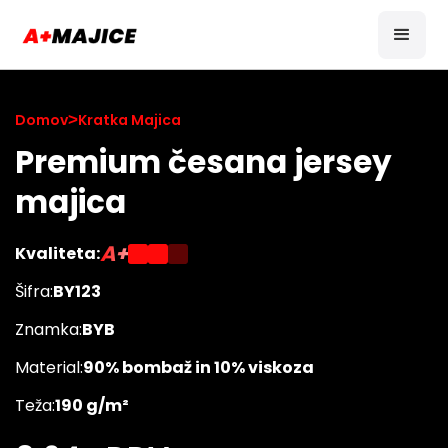
Domov
>
Kratka Majica
Premium česana jersey
majica
A+
Kvaliteta:
Šifra:
BY123
Znamka:
BYB
Material:
90% bombaž in 10% viskoza
Teža:
190 g/m²