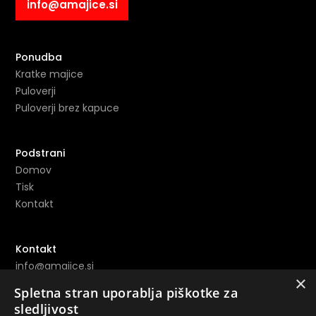
info@amajice.si
Ponudba
Kratke majice
Puloverji
Puloverji brez kapuce
Podstrani
Domov
Tisk
Kontakt
Kontakt
info@amajice.si
×
+386 69 691 153
Spletna stran uporablja piškotke za
sledljivost