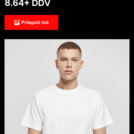
8.64
+ DDV
Prilagodi tisk