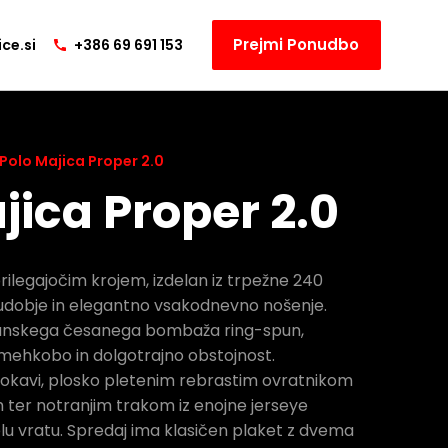
Prejmi Ponudbo
ce.si
+386 69 691 153
Polo Majica Proper 2.0
jica Proper 2.0
rilegajočim krojem, izdelan iz trpežne 240
udobje in elegantno vsakodnevno nošenje.
rganskega česanega bombaža ring-spun,
ehkobo in dolgotrajno obstojnost.
 rokavi, plosko pletenim rebrastim ovratnikom
 ter notranjim trakom iz enojne jerseye
u vratu. Spredaj ima klasičen plaket z dvema