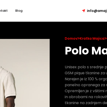
ntakt
Blog
info@amaji
Domov
>
Kratka Majica
>
Polo Ma
Unisex polo s srednje p
GSM pique tkanine za 
Narejen je iz 100 % o
panelno opranega za m
Opremljen je z všitimi
in obrobami na rokavih
tkanine na zadnjem del