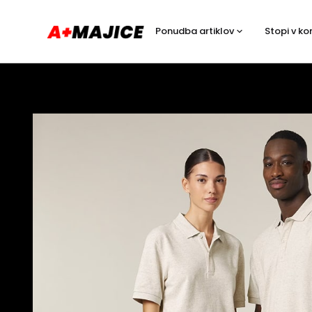
Ponudba artiklov
Stopi v ko