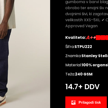
gumboma v barvi blaga
obrobo ter enojni šiv n
dvojnimi šivi, ki zagotav
velikostih XXS–5XL. ✔
Approved Vegan
A++
Kvaliteta:
Šifra:
STPU222
Znamka:
Stanley Stell
Material:
100% organs
Teža:
240 GSM
14.7
+ DDV
Prilagodi tisk