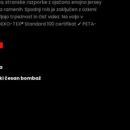
, stranske razporke z ojačano enojno jersey
a ramenih. Spodnji rob je zaključen z ozkimi
ljajo trpežnost in čist videz. Na voljo v
 OEKO-TEX® Standard 100 certifikat ✔ PETA-
a
ki česan bombaž