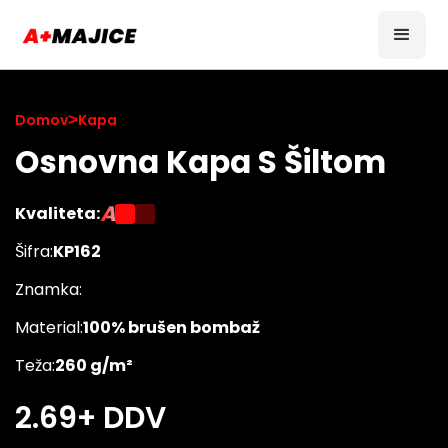
Domov
>
Kapa
Osnovna Kapa S Šiltom
A
Kvaliteta:
Šifra:
KP162
Znamka:
Material:
100% brušen bombaž
Teža:
260 g/m²
2.69
+ DDV