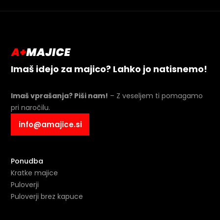
Imaš idejo za majico? Lahko jo natisnemo!
Imaš vprašanja? Piši nam!
– Z veseljem ti pomagamo
pri naročilu.
info@amajice.si
Ponudba
Kratke majice
Puloverji
Puloverji brez kapuce