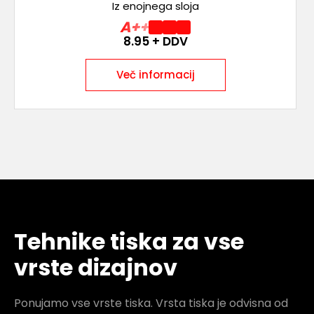
Iz enojnega sloja
A++
8.95
+ DDV
Več informacij
Tehnike tiska za vse
vrste dizajnov
Ponujamo vse vrste tiska. Vrsta tiska je odvisna od