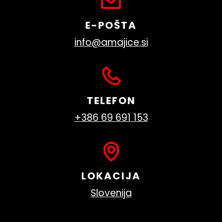
E-POŠTA
info@amajice.si
TELEFON
+386 69 691 153
LOKACIJA
Slovenija