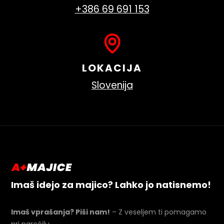
+386 69 691 153
LOKACIJA
Slovenija
Imaš idejo za majico? Lahko jo natisnemo!
Imaš vprašanja? Piši nam!
– Z veseljem ti pomagamo
pri naročilu.