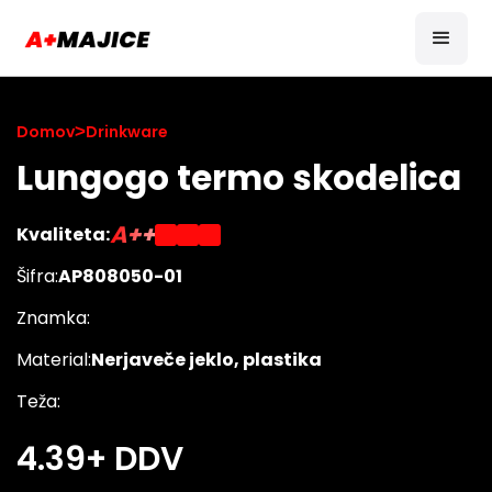
Domov
>
Drinkware
Lungogo termo skodelica
A++
Kvaliteta:
Šifra:
AP808050-01
Znamka:
Material:
Nerjaveče jeklo, plastika
Teža:
4.39
+ DDV