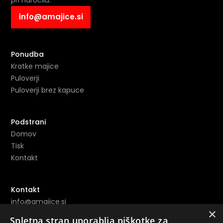
info@amajice.si
Ponudba
Kratke majice
Puloverji
Puloverji brez kapuce
Podstrani
Domov
Tisk
Kontakt
Kontakt
info@amajice.si
×
+386 69 691 153
Spletna stran uporablja piškotke za