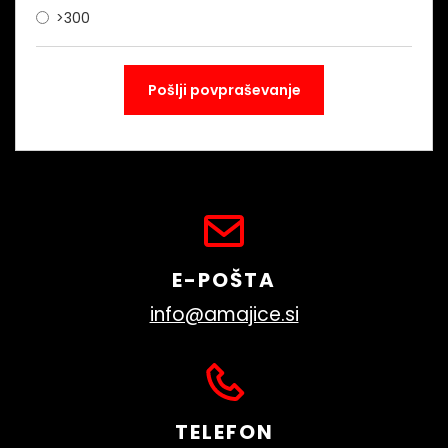
>300
E-POŠTA
info@amajice.si
TELEFON