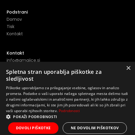
Podstrani
Domov
Tisk
Kontakt
Kontakt
info@amajice.si
×
+386 69 691 153
Spletna stran uporablja piškotke za
sledljivost
Povezave
Piškotke uporabljamo za prilagajanje vsebine, oglasov in analizo
prometa. Podatke o vaši uporabi našega spletnega mesta delimo tudi
Instagram ->
z našimi oglaševalskimi in analitičnimi partnerji, ki jih lahko združijo z
Youtube ->
drugimi informacijami, ki ste jim jih posredovali ali ki so jih zbrali pri
vaši uporabi njihovih storitev.
Podrobnosti
POKAŽI PODROBNOSTI
DOVOLI PIŠKOTKE
NE DOVOLIM PIŠKOTKOV