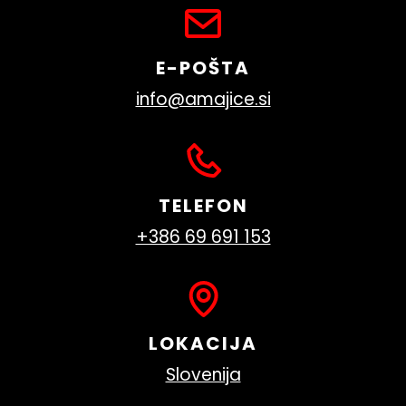
E-POŠTA
info@amajice.si
TELEFON
+386 69 691 153
LOKACIJA
Slovenija