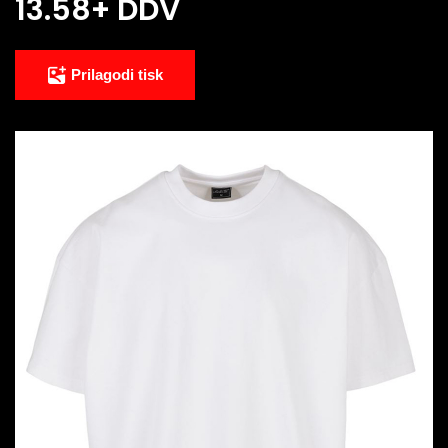
13.58
+ DDV
Prilagodi tisk