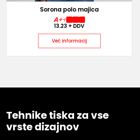
Sorona polo majica
A++
13.23
+ DDV
Več informacij
Tehnike tiska za vse
vrste dizajnov