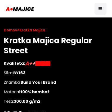
Domov
>
Kratka Majica
Kratka Majica Regular
Street
A++
Kvaliteta:
Šifra:
BY163
Znamka:
Build Your Brand
Material:
100% bombaž
Teža:
300.00 g/m2