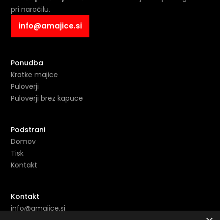
pri naročilu.
info@amajice.si
Ponudba
Kratke majice
Puloverji
Puloverji brez kapuce
Podstrani
Domov
Tisk
Kontakt
Kontakt
info@amajice.si
+386 69 691 153