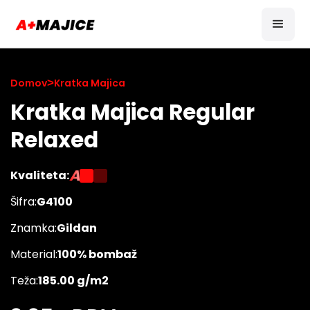
Domov
>
Kratka Majica
Kratka Majica Regular
Relaxed
A
Kvaliteta:
Šifra:
G4100
Znamka:
Gildan
Material:
100% bombaž
Teža:
185.00 g/m2