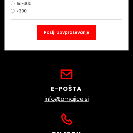
151-300
>300
E-POŠTA
info@amajice.si