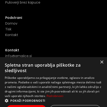
Puloverji brez kapuce
Podstrani
Domov
Tisk
Kontakt
Kontakt
info@amajice.si
×
+386 69 691 153
Spletna stran uporablja piškotke za
sledljivost
Povezave
Piškotke uporabljamo za prilagajanje vsebine, oglasov in analizo
Instagram ->
prometa. Podatke o vaši uporabi našega spletnega mesta delimo tudi
z našimi oglaševalskimi in analitičnimi partnerji, ki jih lahko združijo z
Youtube ->
drugimi informacijami, ki ste jim jih posredovali ali ki so jih zbrali pri
vaši uporabi njihovih storitev.
Podrobnosti
POKAŽI PODROBNOSTI