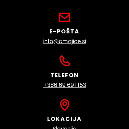
E-POŠTA
info@amajice.si
TELEFON
+386 69 691 153
LOKACIJA
Slovenija