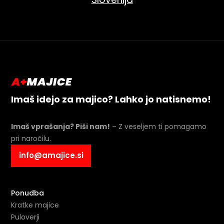
Imaš idejo za majico? Lahko jo natisnemo!
Imaš vprašanja? Piši nam!
– Z veseljem ti pomagamo
pri naročilu.
info@amajice.si
Ponudba
Kratke majice
Puloverji