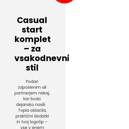
Casual
start
komplet
– za
vsakodnevni
stil
Podari
zaposlenim ali
partnerjem nekaj,
kar bodo
dejansko nosili.
Topla oblačila,
praktični dodatki
in tvoj logotip –
vse v enem