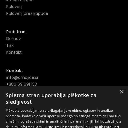
Puloverji
Puloverji brez kapuce
Podstrani
Domov
Tisk
Kontakt
Kontakt
info@amajice.si
+386 69 691 153
×
Novo mesto
Spletna stran uporablja piškotke za
sledljivost
Povezave
Piškotke uporabljamo za prilagajanje vsebine, oglasov in analizo
Instagram ->
prometa. Podatke o vaši uporabi našega spletnega mesta delimo tudi
z našimi oglaševalskimi in analitičnimi partnerji, ki jih lahko združijo z
Youtube ->
drugimi informacijami, ki ste jim jih posredovali ali ki so jih zbrali pri