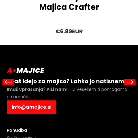
Majica Crafter
€6.89EUR
Imaš idejo za majico? Lahko jo natisnemo!
Imaš vprašanja? Piši nam!
– Z veseljem ti pomagamo
pri naročilu.
info@amajice.si
Ponudba
Kratke majice